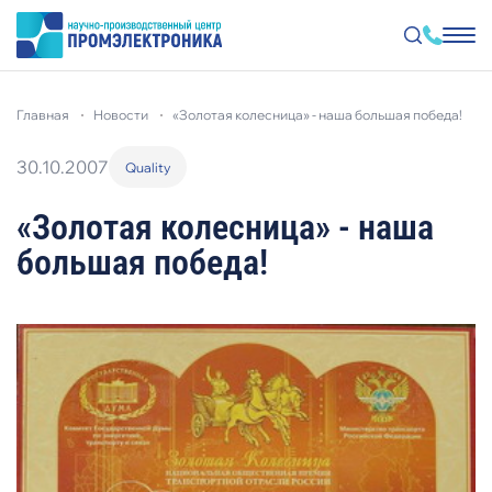
Перейти
к
главная
новости
«золотая колесница» - наша большая победа!
основному
содержанию
30.10.2007
Quality
«Золотая колесница» - наша
большая победа!