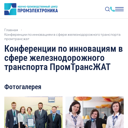
Перейти
к
главная
основному
конференции по инновациям в сфере железнодорожного транспорта
содержанию
промтрансжат
Конференции по инновациям в
сфере железнодорожного
транспорта ПромТрансЖАТ
Фотогалерея