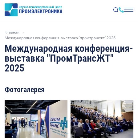
Перейти
к
главная
основному
содержанию
международная конференция-выставка "промтрансжт" 2025
Международная конференция-
выставка "ПромТрансЖТ"
2025
Фотогалерея