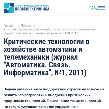
Перейти
к
главная
пресса
основному
критические технологии в хозяйстве автоматики и телемеханики
содержанию
(журнал "автоматика. связь. информатика", №1, 2011)
Критические технологии в
хозяйстве автоматики и
телемеханики (журнал
"Автоматика. Связь.
Информатика", №1, 2011)
Задачи развития желез­нодорожной отрасли невозможно
решить без разработки и внедрения критических,
прорывных технологий. Примене­ние таких технологий
не только улучшает качество управления и