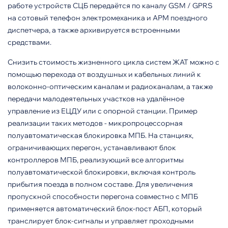
работе устройств СЦБ передаётся по каналу GSM / GPRS
на сотовый телефон электромеханика и АРМ поездного
диспетчера, а также архивируется встроенными
средствами.
Снизить стоимость жизненного цикла систем ЖАТ можно с
по­мощью перехода от воздушных и кабельных линий к
волоконно-оп­тическим каналам и радиоканалам, а также
передачи малодеятельных участков на удалённое
управление из ЕЦДУ или с опорной станции. Пример
реализации таких методов - микропроцессорная
полуавтома­тическая блокировка МПБ. На стан­циях,
ограничивающих перегон, устанавливают блок
контроллеров МПБ, реализующий все алгоритмы
полуавтоматической блокировки, включая контроль
прибытия поезда в полном составе. Для увеличения
пропускной способности перегона совместно с МПБ
применяется автоматический блок-пост АБП, который
транслирует блок-сигналы и управляет проходными