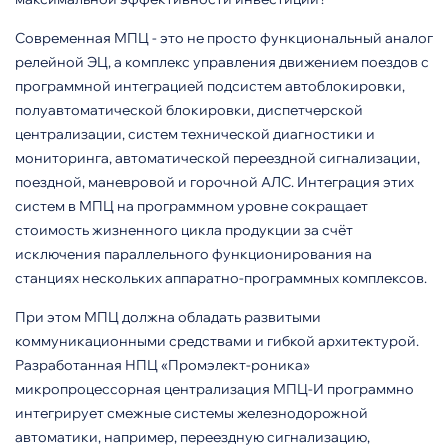
Современная МПЦ - это не просто функциональный аналог
релейной ЭЦ, а комплекс управ­ления движением поездов с
про­граммной интеграцией подсистем автоблокировки,
полуавтомати­ческой блокировки, диспетчерской
централизации, систем техничес­кой диагностики и
мониторинга, автоматической переездной сиг­нализации,
поездной, маневровой и горочной АЛС. Интеграция этих
систем в МПЦ на программном уровне сокращает
стоимость жизненного цикла продукции за счёт
исключения параллельного функционирования на
станциях не­скольких аппаратно-программных комплексов.
При этом МПЦ должна обладать развитыми
коммуникационными средствами и гибкой архитектурой.
Разработанная НПЦ «Промэлект-роника»
микропроцессорная цен­трализация МПЦ-И программно
интегрирует смежные системы железнодорожной
автоматики, например, переездную сигнализа­цию,