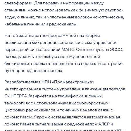
светофо­рами. Для передачи информации между
станциями можно исполь­зовать как физическую двухпро­
водную линию, так и уплотненные волоконно-оптические,
кабельные линии или радиоканалы.
На той же аппаратно-програм­мной платформе
реализована микропроцессорная система уп­равления
переездной сигнализаци­ей МАПС. Счетные пункты ЭССО,
накладываемые на любую систему перегонной
блокировки, передают извещение на переезд и контроли­
руют проследование поезда.
Разрабатываемая НПЦ «Промэлектроника»
интегрированная система управления движением поездов
СИНТЕРРА базируется на геоинформационных
технологиях с использованием высокоскорос­тных
цифровых радиоканалов и точечных каналов связи с
локомотивом. Ядром системы являются автоматическая
локомотивная сиг­нализация с радиоканалом АЛСР и