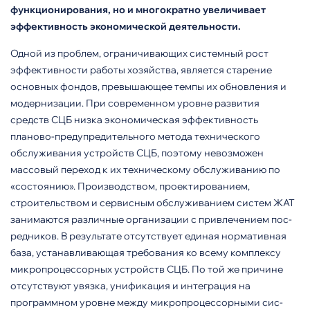
функционирования, но и многократно увеличивает
эффективность экономи­ческой деятельности.
Одной из проблем, ограничива­ющих системный рост
эффектив­ности работы хозяйства, является старение
основных фондов, пре­вышающее темпы их обновления и
модернизации. При современном уровне развития
средств СЦБ низка экономическая эффектив­ность
планово-предупредительного метода технического
обслужи­вания устройств СЦБ, поэтому невозможен
массовый переход к их техническому обслуживанию по
«состоянию». Производством, проектированием,
строительством и сервисным обслуживанием сис­тем ЖАТ
занимаются различные организации с привлечением пос­
редников. В результате отсутствует единая нормативная
база, устанав­ливающая требования ко всему комплексу
микропроцессорных устройств СЦБ. По той же причине
отсутствуют увязка, унификация и интеграция на
программном уровне между микропроцессорными сис­