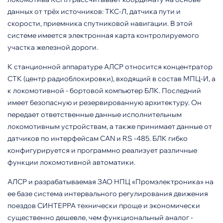
данных от трёх источников: ТКС-Л, датчика пути и
скорости, приемника спутниковой навигации. В этой
системе имеется электронная карта контролируемого
участка железной дороги.
К станционной аппаратуре АЛСР относится концентратор
СТК (центр радиоблокировки), входя­щий в состав МПЦ-И, а
к локомо­тивной - бортовой компьютер БЛК. Последний
имеет безопасную и резервированную архитектуру. Он
передает ответственные данные исполнительным
локомотивным устройствам, а также принимает данные от
датчиков по интерфей­сам CAN и RS -485. БЛК гибко
конфигурируется и программно реализует различные
функции локомотивной автоматики.
АЛСР и разрабатываемая ЗАО НПЦ «Промэлектроника» на
ее базе система интервального ре­гулирования движения
поездов СИНТЕРРА технически проще и экономически
существенно дешев­ле, чем функциональный аналог -