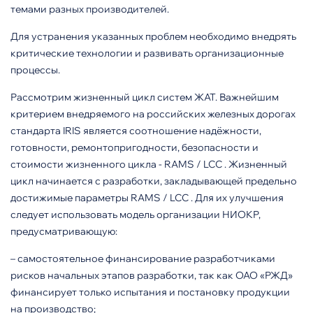
темами разных производителей.
Для устранения указанных проблем необходимо внедрять
кри­тические технологии и развивать организационные
процессы.
Рассмотрим жизненный цикл систем ЖАТ. Важнейшим
крите­рием внедряемого на российских железных дорогах
стандарта IRIS является соотношение надёжности,
готовности, ремонтопригодности, безопасности и
стоимости жизнен­ного цикла - RAMS / LCC . Жизнен­ный
цикл начинается с разработки, закладывающей предельно
дости­жимые параметры RAMS / LCC . Для их улучшения
следует использо­вать модель организации НИОКР,
предусматривающую:
– самостоятельное финансиро­вание разработчиками
рисков на­чальных этапов разработки, так как ОАО «РЖД»
финансирует только испытания и постановку продукции
на производство;