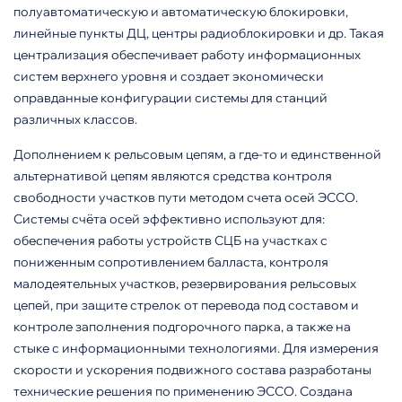
полуавтоматическую и авто­матическую блокировки,
линейные пункты ДЦ, центры радиоблокиров­ки и др. Такая
централизация обес­печивает работу информационных
систем верхнего уровня и создает экономически
оправданные кон­фигурации системы для станций
различных классов.
Дополнением к рельсовым цепям, а где-то и единственной
аль­тернативой цепям являются средс­тва контроля
свободности участков пути методом счета осей ЭССО.
Системы счёта осей эффективно используют для:
обеспечения ра­боты устройств СЦБ на участках с
пониженным сопротивлением бал­ласта, контроля
малодеятельных участков, резервирования рельсо­вых
цепей, при защите стрелок от перевода под составом и
контроле заполнения подгорочного парка, а также на
стыке с информационны­ми технологиями. Для измерения
скорости и ускорения подвижного состава разработаны
технические решения по применению ЭССО. Создана