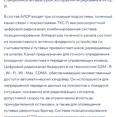
станционной аппаратурой, которая интегрирована в МПЦ-
И.
В состав АЛСР входят три ос­новные подсистемы: точечный
ка­нал связи с локомотивами ТКС-Л; высокоскоростной
цифровой ра­диоканал; комбинированная систе­ма
позиционирования. Аппаратура точечного канала состоит
из локо­мотивного антенно-фидерного уст­ройства со
считывателем и путевых приемоответчиков, размещаемых
на шпалах. Канал предназначен для точного определения
координат локомотива и передачи управляю­щих команд.
Цифровой радиоканал базируется на технологиях GSM - R
, Wi - Fi , Wi - Max , CDMA , обеспечи­вающих множественный
доступ и автоматический хэндовер. Он используется для
непрерывной передачи данных на локомотив о поездной
ситуации, показании впе-редилежащих сигналов,
допустимой скорости, ее ограничении вплоть до
принудительной остановки, а также для оповещения
путевых ремонтных бригад. Система позиционирования
локомотива КСПЛ рассчитывает ко­ординату на основе