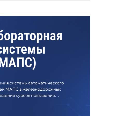
бораторная
системы
 МАПС)
ния системы автоматического
ией МАПС в железнодорожных
оведения курсов повышения
рожного транспорта.