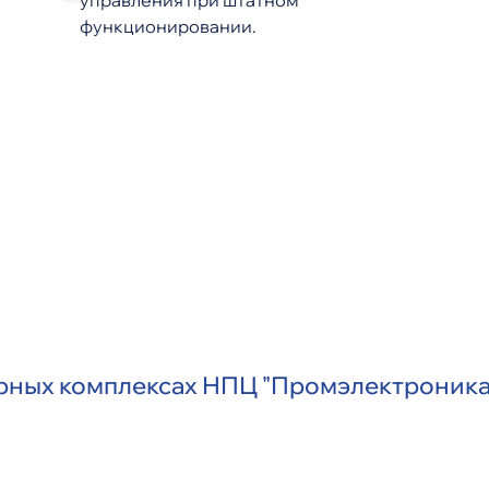
управления при штатном
функционировании.
орных комплексах НПЦ "Промэлектроник