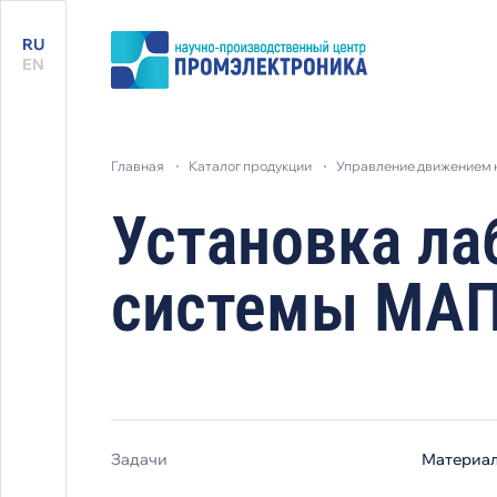
RU
EN
главная
каталог продукции
управление движением 
Установка ла
системы МАП
Задачи
Материа