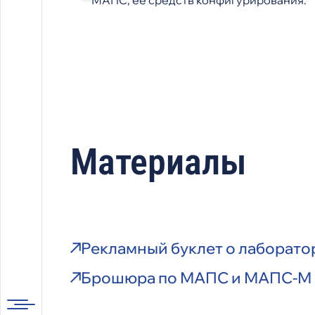
МАПС, ее средств конфигурирования.
Материалы
Рекламный буклет о лаборат
Брошюра по МАПС и МАПС-М