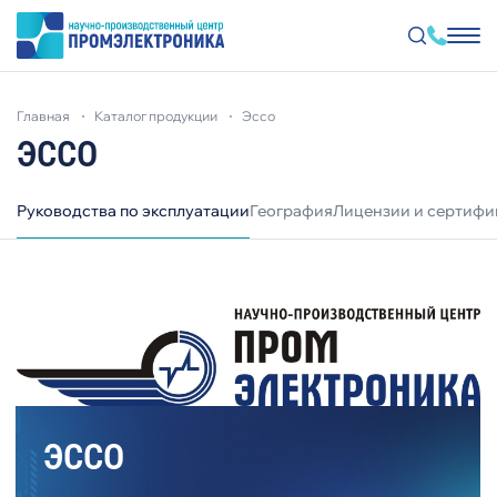
Перейти
к
главная
каталог продукции
эссо
основному
содержанию
ЭССО
Руководства по эксплуатации
География
Лицензии и сертифи
ЭССО