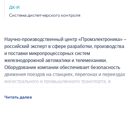
ДК-И
Система диспетчерского контроля
Научно-производственный центр «Промэлектроника» –
российский эксперт в сфере разработки, производства
и поставки микропроцессорных систем
железнодорожной автоматики и телемеханики.
Оборудование компании обеспечивает безопасность
движения поездов на станциях, перегонах и переездах
магистрального и промышленного транспорта, в
метрополитене. Оно применяется на участках пути
любой протяженности и с разной интенсивностью
движения.
Системы уральской компании работают в более чем 20
странах: на всех железных дорогах России – филиалах
ОАО «РЖД», на магистральных железных дорогах и