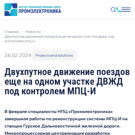
Перейти
к
главная
новости
основному
двухпутное движение поездов еще на одном участке двжд под
содержанию
контролем мпц-и
26.02.2024
Projects and solutions
Двухпутное движение поездов
еще на одном участке ДВЖД
под контролем МПЦ-И
В феврале специалисты НПЦ «Промэлектроника»
завершили работы по реконструкции системы МПЦ-И на
станции Гурское Дальневосточной железной дороги.
Микропроцессорная централизация разработки