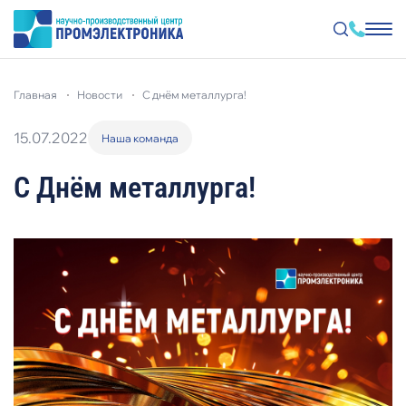
Перейти
к
главная
новости
с днём металлурга!
основному
содержанию
15.07.2022
Наша команда
С Днём металлурга!