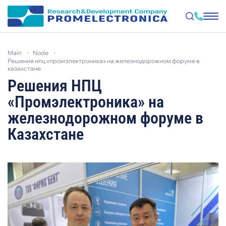
Skip
to
main
node
main
решения нпц «промэлектроника» на железнодорожном форуме в
content
казахстане
Решения НПЦ
«Промэлектроника» на
железнодорожном форуме в
Казахстане