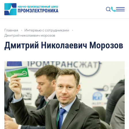
Перейти
к
главная
интервью с сотрудниками
основному
содержанию
дмитрий николаевич морозов
Дмитрий Николаевич Морозов