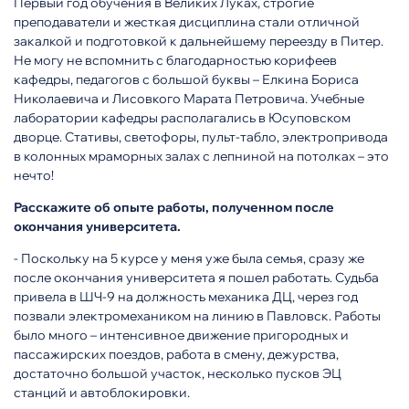
Первый год обучения в Великих Луках, строгие
преподаватели и жесткая дисциплина стали отличной
закалкой и подготовкой к дальнейшему переезду в Питер.
Не могу не вспомнить с благодарностью корифеев
кафедры, педагогов с большой буквы – Елкина Бориса
Николаевича и Лисовкого Марата Петровича. Учебные
лаборатории кафедры располагались в Юсуповском
дворце. Стативы, светофоры, пульт-табло, электропривода
в колонных мраморных залах с лепниной на потолках – это
нечто!
Расскажите об опыте работы, полученном после
окончания университета.
- Поскольку на 5 курсе у меня уже была семья, сразу же
после окончания университета я пошел работать. Судьба
привела в ШЧ-9 на должность механика ДЦ, через год
позвали электромехаником на линию в Павловск. Работы
было много – интенсивное движение пригородных и
пассажирских поездов, работа в смену, дежурства,
достаточно большой участок, несколько пусков ЭЦ
станций и автоблокировки.