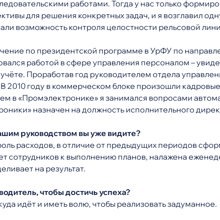
ледовательскими работами. Тогда у нас только формир
тивы для решения конкретных задач, и я возглавил одну
али возможность контроля целостности рельсовой лини
учение по президентской программе в УрФУ по направл
овался работой в сфере управления персоналом – увидел
 учёте. Проработав год руководителем отдела управлен
В 2010 году в коммерческом блоке произошли кадровые 
ем в «Промэлектронике» я занимался вопросами автома
оники» назначен на должность исполнительного дирек
вашим руководством вы уже видите?
роль расходов, в отличие от предыдущих периодов сф
ет сотрудников к выполнению планов, налажена еженеде
еливает на результат.
одитель, чтобы достичь успеха?
 куда идёт и иметь волю, чтобы реализовать задуманное.