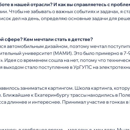
оте в нашей отрасли? И как вы справляетесь с пробл
ии. Чтобы не забывать о важных событиях и задачах, я с
сок дел на день, определяю основные задачи для решен
й сфере? Кем мечтали стать в детстве?
ался автомобильным дизайном, поэтому мечтал поступи
ельный университет (МАМИ). Это было примерно в 7-9
». Идея со временем сошла на нет, потому что техничес
 выходом стало поступление в УрГУПС на электротехни
авилось заниматься картингом. Школа картинга, котору
. Ближайшие к Екатеринбургу трассы находились в Пол
сса длиннее и интереснее. Принимал участие в гонках в
нимаюсь в свободное время, – моя семья, мои дети. Мы в