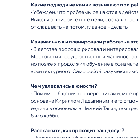
Какие подводные камни возникают при раб
- Убежден, что проблемы решаются в действ
Выделяю приоритетные цели, составляю спи
откладывать на потом, главное – делать.
Изначально вы планировали работать в это
- В детстве я хорошо рисовал и интересов
Московский государственный машиностроит
но позже я продолжил обучение в «физмате
архитектурного. Само собой разумеющимся
Чем увлекались в юности?
- Помимо общения со сверстниками, мне нр
основана Кириллом Ладыгиным и его отцом
ездили в основном в Нижний Тагил, там тра
было хобби.
Расскажите, как проходит ваш досуг?
- Последние годы фактически всё, чем я за