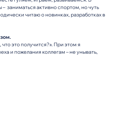
 – заниматься активно спортом, но чуть
иодически читаю о новинках, разработках в
зом.
, что это получится?». При этом я
пеха и пожелания коллегам – не унывать,