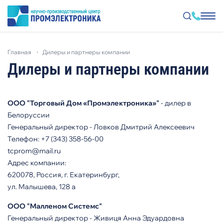
Перейти
к
главная
дилеры и партнеры компании
основному
содержанию
Дилеры и партнеры компании
ООО "Торговый Дом «Промэлектроника»"
- дилер в
Белоруссии
Генеральный директор - Ловков Дмитрий Алексеевич
Телефон: +7 (343) 358-56-00
tcprom@mail.ru
Адрес компании:
620078, Россия, г. Екатеринбург,
ул. Малышева, 128 а
ООО "Малленом Системс"
Генеральный директор - Живиця Анна Эдуардовна