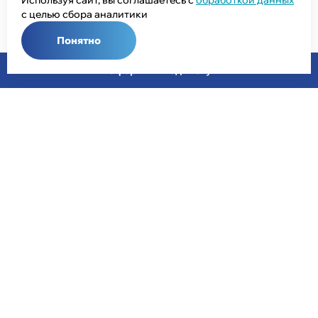
Используя сайт, вы соглашаетесь с
обработкой данных
с целью сбора аналитики
Понятно
Оформить подписку
Общий телефон:
+7 (343) 358-55-00
Телефон отдела продаж:
+7 (800) 755-50-01
E-mail:
info@npcprom.ru
Адрес:
620078, Россия, г. Екатеринбург, ул. Малышева, 128