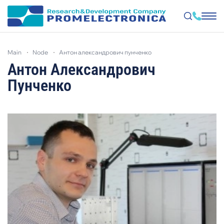
Skip
to
main
node
антон александрович пунченко
main
content
Антон Александрович
Пунченко