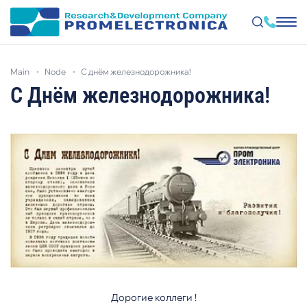
Skip
to
main
node
с днём железнодорожника!
main
content
С Днём железнодорожника!
Дорогие коллеги !