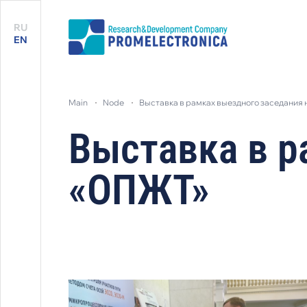
RU
EN
main
node
выставка в рамках выездного заседания 
Выставка в р
«ОПЖТ»