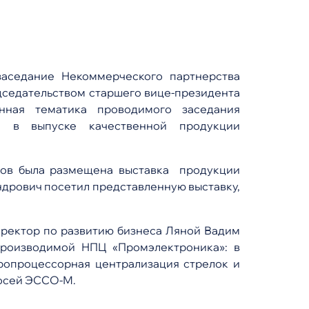
заседание Некоммерческого партнерства
дседательством старшего вице-президента
нная тематика проводимого заседания
га в выпуске качественной продукции
ков была размещена выставка продукции
дрович посетил представленную выставку,
ректор по развитию бизнеса Ляной Вадим
производимой НПЦ «Промэлектроника»: в
кропроцессорная централизация стрелок и
 осей ЭССО-М.