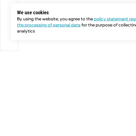
We use cookies
By using the website, you agree to the
policy statement reg
the processing of personal data
for the purpose of collecti
analytics
Phone:
+7 (343) 358-55-00
E-mail:
global@npcprom.ru