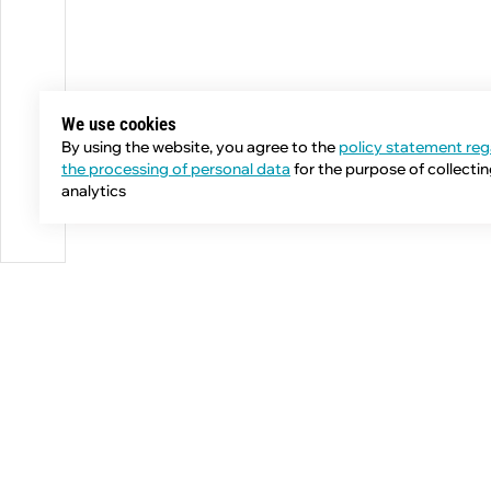
We use cookies
By using the website, you agree to the
policy statement reg
the processing of personal data
for the purpose of collecti
analytics
Phone:
+7 (343) 358-55-00
E-mail: