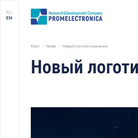
RU
EN
main
node
новый логотип компании
Новый логот