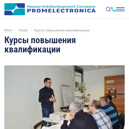
Skip
to
main
node
курсы повышения квалификации
main
content
Курсы повышения
квалификации