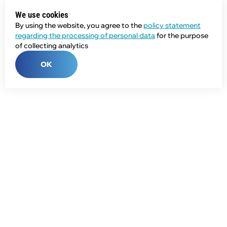
We use cookies
By using the website, you agree to the
policy statement
regarding the processing of personal data
for the purpose
of collecting analytics
OK
Phone:
+7 (343) 358-55-00
E-mail:
global@npcprom.ru
Address:
620078, Russia, Yekaterinburg, Malysheva St., 128a