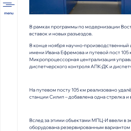
В рамках программы по модернизации Восто
вставок и новых разъездов.
В конце ноября научно-производственный
имени Ивана Ефремова и путевой пост 105
Микропроцессорная централизация управля
диспетчерского контроля АПК-ДК и диспет
На путевом посту 105 км реализовано удал
станции Силип – добавлена одна стрелка и 
Вслед за этими объектами МПЦ-И ввели в э
оборудована резервированным вариантом ц