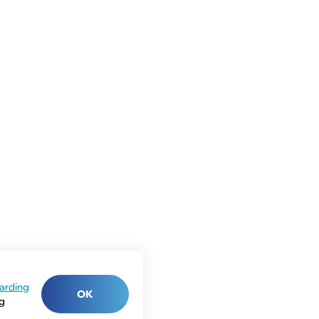
arding
OK
ng