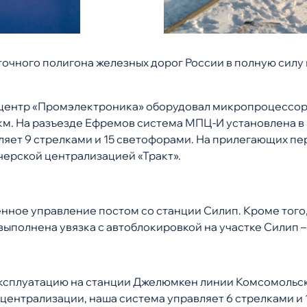
чного полигона железных дорог России в полную силу 
 центр «Промэлектроника» оборудовал микропроцессо
 км. На разъезде Ефремов система МПЦ-И установлена 
ет 9 стрелками и 15 светофорами. На прилегающих пер
черской централизацией «Тракт».
ённое управление постом со станции Силип. Кроме тог
выполнена увязка с автоблокировкой на участке Силип – 
ксплуатацию на станции Джелюмкен линии Комсомольск –
ентрализации, наша система управляет 6 стрелками и 