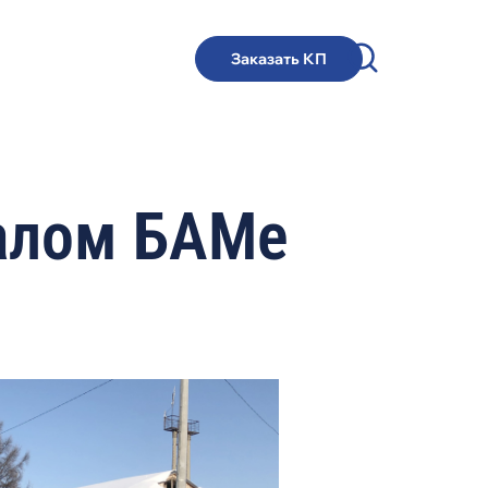
Заказать КП
алом БАМе