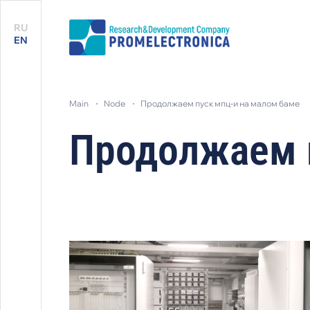
RU
EN
main
node
продолжаем пуск мпц-и на малом баме
Продолжаем 