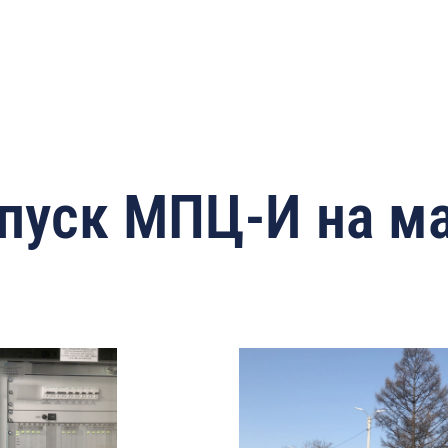
Skip
to
main
content
пуск МПЦ-И на м