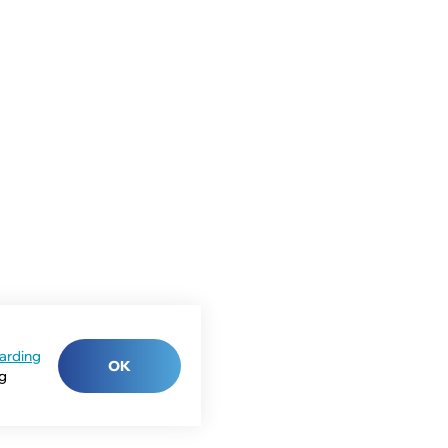
arding
OK
ng