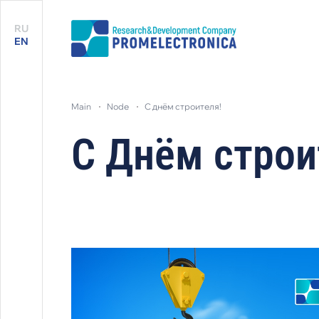
RU
EN
main
node
с днём строителя!
С Днём строи