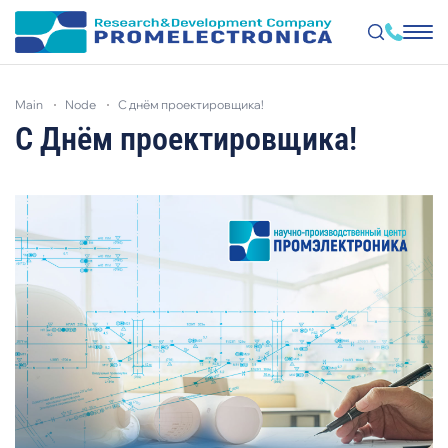
Skip
to
main
node
с днём проектировщика!
main
content
С Днём проектировщика!