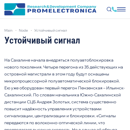
Skip
to
main
node
устойчивый сигнал
main
content
Устойчивый сигнал
На Сахалине начала внедряться полуавтоблокировка
нового поколения. Четыре перегона из 35 действующих на
островной магистрали в этом году будут оснащены
микропроцессорной полуавтоматической блокировкой.
Ею уже оборудован первый перегон Пензенская – Ильинск-
Сахалинский. По словам начальника Южно-Сахалинской
дистанции СЦБ Андрея Золотых, система существенно
повысит надёжность управления устройствами
сигнализации, централизации и блокировки. «Сигналы
передаются по волоконно-оптической линии, что
предполагает высокую скорость. Но в случае её обрыва