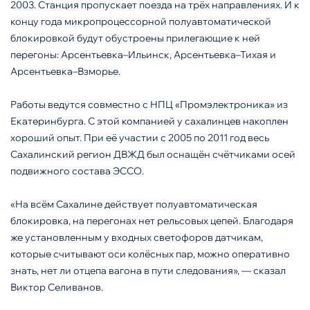
2003. Станция пропускает поезда на трёх направлениях. И к
концу года микропроцессорной полуавтоматической
блокировкой будут обустроены прилегающие к ней
перегоны: Арсентьевка–Ильинск, Арсентьевка–Тихая и
Арсентьевка–Взморье.
Работы ведутся совместно с НПЦ «Промэлектроника» из
Екатеринбурга. С этой компанией у сахалинцев накоплен
хороший опыт. При её участии с 2005 по 2011 год весь
Сахалинский регион ДВЖД был оснащён счётчиками осей
подвижного состава ЭССО.
«На всём Сахалине действует полуавтоматическая
блокировка, на перегонах нет рельсовых цепей. Благодаря
же установленным у входных светофоров датчикам,
которые считывают оси колёсных пар, можно оперативно
знать, нет ли отцепа вагона в пути следования», — сказал
Виктор Селиванов.