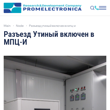
Skip
to
main
node
разъезд утиный включен в мпц-и
main
content
Разъезд Утиный включен в
МПЦ-И