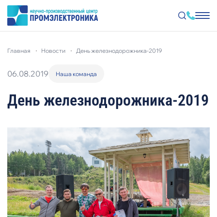
Перейти
к
главная
новости
день железнодорожника-2019
основному
содержанию
06.08.2019
Наша команда
День железнодорожника-2019