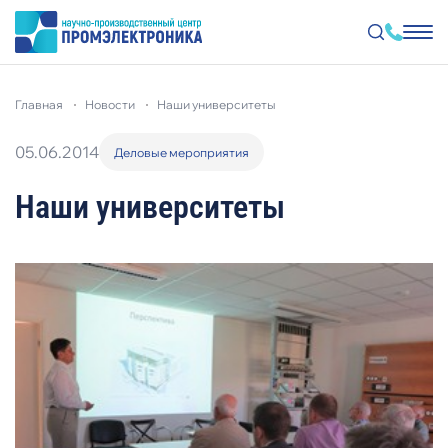
Перейти
к
главная
новости
наши университеты
основному
содержанию
05.06.2014
Деловые мероприятия
Наши университеты