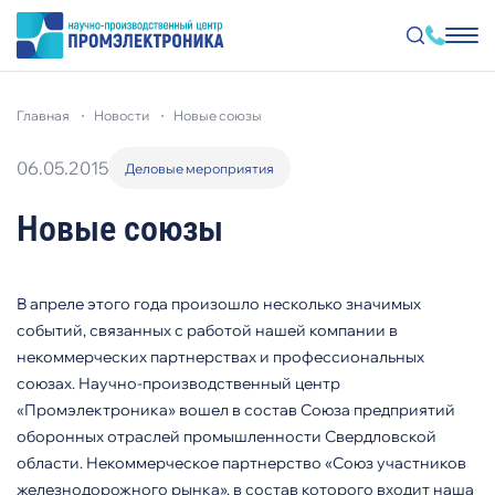
Перейти
к
главная
новости
новые союзы
основному
содержанию
06.05.2015
Деловые мероприятия
Новые союзы
В апреле этого года произошло несколько значимых
событий, связанных с работой нашей компании в
некоммерческих партнерствах и профессиональных
союзах. Научно-производственный центр
«Промэлектроника» вошел в состав Союза предприятий
оборонных отраслей промышленности Свердловской
области. Некоммерческое партнерство «Союз участников
железнодорожного рынка», в состав которого входит наша