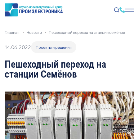
Перейти
к
главная
новости
пешеходный переход на станции семёнов
основному
содержанию
14.06.2022
Проекты и решения
Пешеходный переход на
станции Семёнов