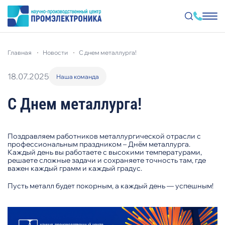
Перейти
к
главная
новости
с днем металлурга!
основному
содержанию
18.07.2025
Наша команда
С Днем металлурга!
Поздравляем работников металлургической отрасли с
профессиональным праздником – Днём металлурга.
Каждый день вы работаете с высокими температурами,
решаете сложные задачи и сохраняете точность там, где
важен каждый грамм и каждый градус.
Пусть металл будет покорным, а каждый день — успешным!