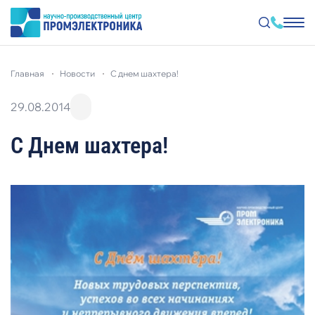
Перейти
к
главная
новости
с днем шахтера!
основному
содержанию
29.08.2014
С Днем шахтера!