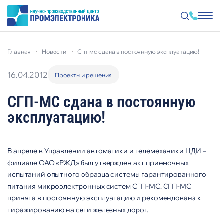
Перейти
к
главная
новости
сгп-мс сдана в постоянную эксплуатацию!
основному
содержанию
16.04.2012
Проекты и решения
СГП-МС сдана в постоянную
эксплуатацию!
В апреле в Управлении автоматики и телемеханики ЦДИ –
филиале ОАО «РЖД» был утвержден акт приемочных
испытаний опытного образца системы гарантированного
питания микроэлектронных систем СГП-МС. СГП-МС
принята в постоянную эксплуатацию и рекомендована к
тиражированию на сети железных дорог.