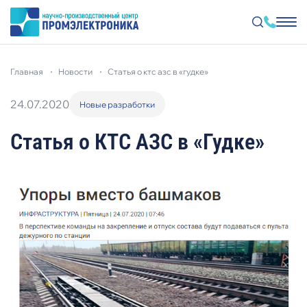
Перейти
к
главная
новости
статья о ктс азс в «гудке»
основному
содержанию
24.07.2020
Новые разработки
Статья о КТС АЗС в «Гудке»