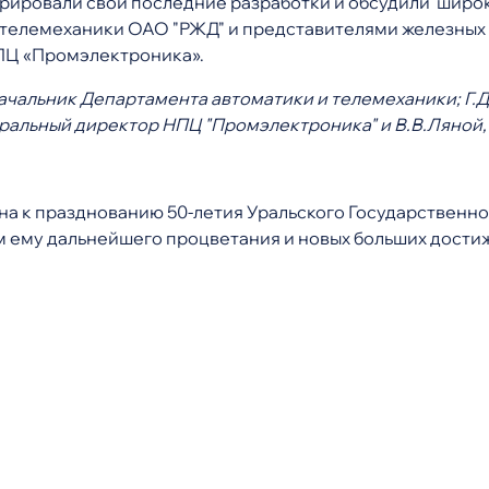
ировали свои последние разработки и обсудили широки
 телемеханики ОАО "РЖД" и представителями железных 
ПЦ «Промэлектроника».
 начальник Департамента автоматики и телемеханики; Г
неральный директор НПЦ "Промэлектроника" и В.В.Ляной
на к празднованию 50-летия Уральского Государственн
 ему дальнейшего процветания и новых больших дости