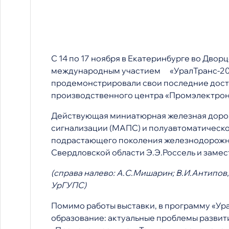
С 14 по 17 ноября в Екатеринбурге во Дво
международным участием «УралТранс-2006
продемонстрировали свои последние дости
производственного центра «Промэлектрон
Действующая миниатюрная железная дорог
сигнализации (МАПС) и полуавтоматической
подрастающего поколения железнодорожник
Свердловской области Э.Э.Россель и заме
(справа налево: А.С.Мишарин; В.И.Антипов
УрГУПС)
Помимо работы выставки, в программу «Ур
образование: актуальные проблемы развит