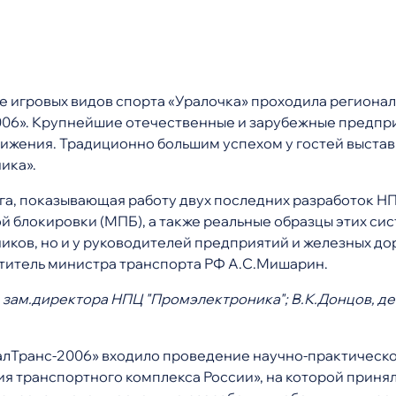
рце игровых видов спорта «Уралочка» проходила региона
». Крупнейшие отечественные и зарубежные предприя
жения. Традиционно большим успехом у гостей выставк
ика».
а, показывающая работу двух последних разработок Н
 блокировки (МПБ), а также реальные образцы этих сис
ов, но и у руководителей предприятий и железных дор
ститель министра транспорта РФ А.С.Мишарин.
, зам.директора НПЦ "Промэлектроника"; В.К.Донцов, д
алТранс-2006» входило проведение научно-практическ
ия транспортного комплекса России», на которой приня