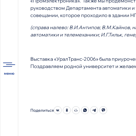
«Промэлектроника». Также мы продемонстр
руководством Департамента автоматики и
совещании, которое проходило в здании Н
(справа налево: В.И.Антипов; В.М.Кайнов,
автоматики и телемеханики; И.Г.Тильк, ге
Выставка «УралТранс-2006» была приуроче
Поздравляем родной университет и желаем
Поделиться