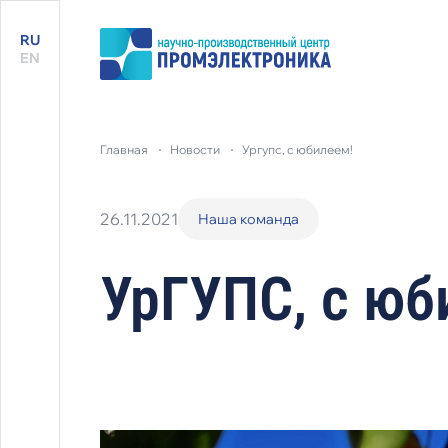
RU
EN
главная
новости
ургупс, с юбилеем!
26.11.2021
Наша команда
УрГУПС, с юб