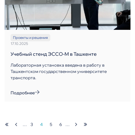
Проекты и решения
17.10.2025
Учебный стенд ЭССО-М в Ташкенте
Лабораторная установка введена в работу в
Ташкентском государственном университете
транспорта.
Подробнее
…
3
4
5
6
…
Страница
Текущая
Нумерация
Страница
Страница
страница
страниц