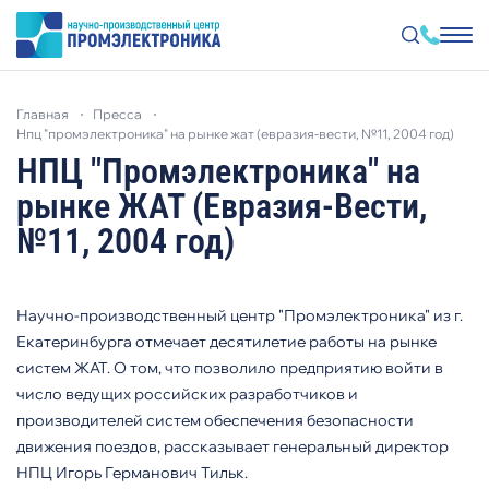
Перейти
к
главная
пресса
основному
содержанию
нпц "промэлектроника" на рынке жат (евразия-вести, №11, 2004 год)
НПЦ "Промэлектроника" на
рынке ЖАТ (Евразия-Вести,
№11, 2004 год)
Научно-производственный центр "Промэлектроника" из г.
Екатеринбурга отмечает десятилетие работы на рынке
систем ЖАТ. О том, что позволило предприятию войти в
число ведущих российских разработчиков и
производителей систем обеспечения безопасности
движения поездов, рассказывает генеральный директор
НПЦ Игорь Германович Тильк.