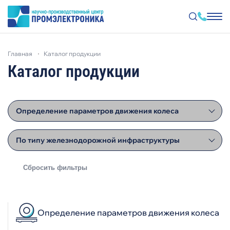
Перейти
к
главная
каталог продукции
основному
содержанию
Каталог продукции
Определение параметров движения колеса
По типу железнодорожной инфраструктуры
Определение параметров движения колеса