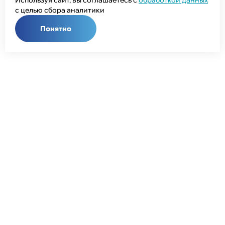
Используя сайт, вы соглашаетесь с
обработкой данных
с целью сбора аналитики
Понятно
Общий телефон:
+7 (343) 358-55-00
Телефон отдела продаж:
+7 (800) 755-50-01
E-mail:
info@npcprom.ru
Адрес:
620078, Россия, г. Екатеринбург, ул. Малышева, 128