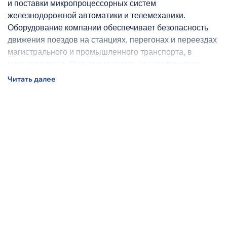
и поставки микропроцессорных систем
железнодорожной автоматики и телемеханики.
Оборудование компании обеспечивает безопасность
движения поездов на станциях, перегонах и переездах
магистрального и промышленного транспорта, в
метрополитене. Оно применяется на участках пути
любой протяженности и с разной интенсивностью
движения.
Системы уральской компании работают в более чем 20
странах: на всех железных дорогах России – филиалах
ОАО «РЖД», на магистральных железных дорогах и
промышленных предприятиях России, СНГ, Индонезии,
Колумбии, Бразилии и других стран.