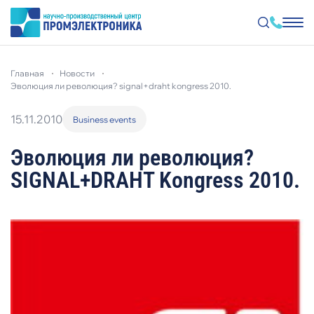
Перейти
к
главная
новости
основному
содержанию
эволюция ли революция? signal+draht kongress 2010.
15.11.2010
Business events
Эволюция ли революция?
SIGNAL+DRAHT Kongress 2010.