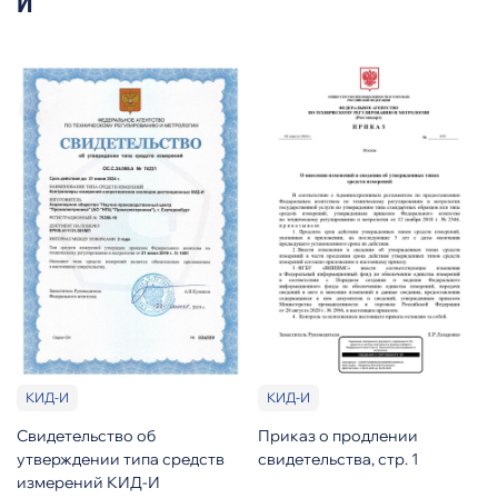
И
КИД-И
КИД-И
Свидетельство об
Приказ о продлении
утверждении типа средств
свидетельства, стр. 1
измерений КИД-И