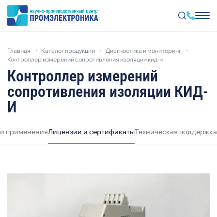
Перейти
к
главная
каталог продукции
диагностика и мониторинг
основному
содержанию
контроллер измерений сопротивления изоляции кид-и
Контроллер измерений
сопротивления изоляции КИД-
И
и применения
Лицензии и сертификаты
Техническая поддержка