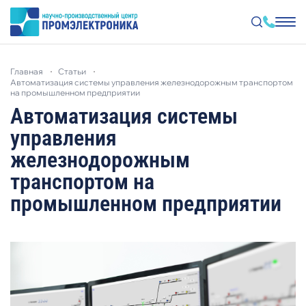
Перейти
к
главная
статьи
основному
автоматизация системы управления железнодорожным транспортом
содержанию
на промышленном предприятии
Автоматизация системы
управления
железнодорожным
транспортом на
промышленном предприятии