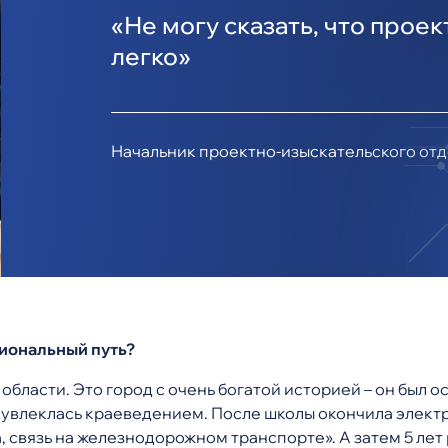
«Не могу сказать, что проек
легко»
Начальник проектно-изыскательского от
сиональный путь?
области. Это город с очень богатой историей – он был ос
я увлеклась краеведением. После школы окончила элек
 связь на железнодорожном транспорте». А затем 5 лет 