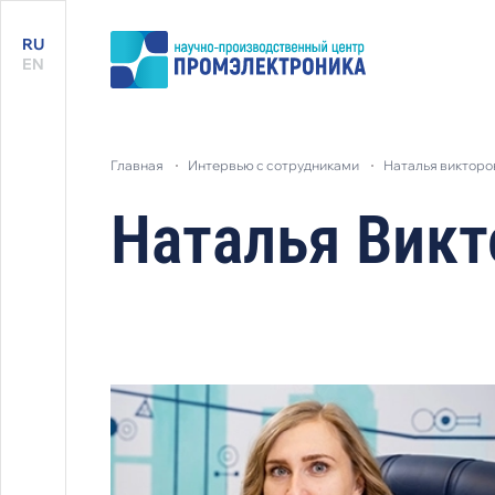
RU
EN
главная
интервью с сотрудниками
наталья виктор
Наталья Вик