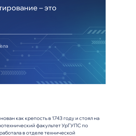
тирование – это
дела
нован как крепость в 1743 году и стоял на
тротехнический факультет УрГУПС по
работала в отделе технической