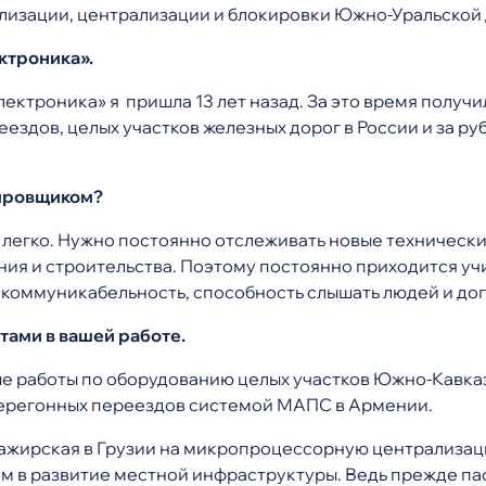
лизации, централизации и блокировки Южно-Уральской 
ктроника».
ктроника» я пришла 13 лет назад. За это время получ
еездов, целых участков железных дорог в России и за р
тировщиком?
то легко. Нужно постоянно отслеживать новые техническ
ия и строительства. Поэтому постоянно приходится учи
 коммуникабельность, способность слышать людей и дог
ами в вашей работе.
ые работы по оборудованию целых участков Южно-Кавка
ерегонных переездов системой МАПС в Армении.
ажирская в Грузии на микропроцессорную централиза
дом в развитие местной инфраструктуры. Ведь прежде п